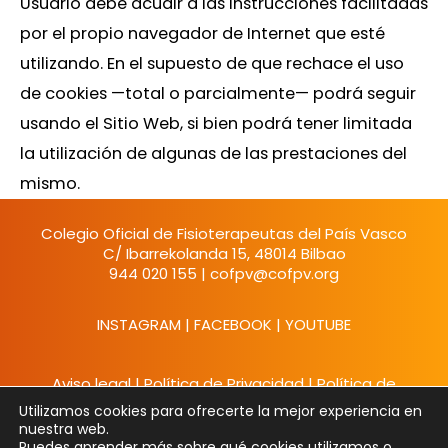
Usuario debe acudir a las instrucciones facilitadas
por el propio navegador de Internet que esté
utilizando. En el supuesto de que rechace el uso
de cookies —total o parcialmente— podrá seguir
usando el Sitio Web, si bien podrá tener limitada
la utilización de algunas de las prestaciones del
mismo.
Colegio Oficial de Fisioterapeutas del País Vasco
C/ Ibarrekolanda 15, 48014 Bilbao
944 020 155
|
cofpv@cofpv.org
INSTAGRAM
|
FACEBOOK
|
YOUTUBE
Aviso legal
|
Política de Privacidad
|
Política de
Cookies
Utilizamos cookies para ofrecerte la mejor experiencia en
Copyright © 2023 | La Fisioterapia Infantil hace
nuestra web.
Maravillas | Powered by
Ornitorrinco
Puedes aprender más sobre qué cookies utilizamos o